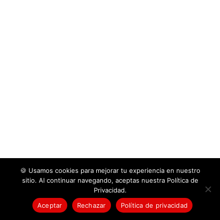
🍪 Usamos cookies para mejorar tu experiencia en nuestro
© 2026 Cruz Roja Colombiana Seccional Bolívar -
sitio. Al continuar navegando, aceptas nuestra Política de
Todos los derechos reservados
Privacidad.
Aceptar
Rechazar
Política de privacidad